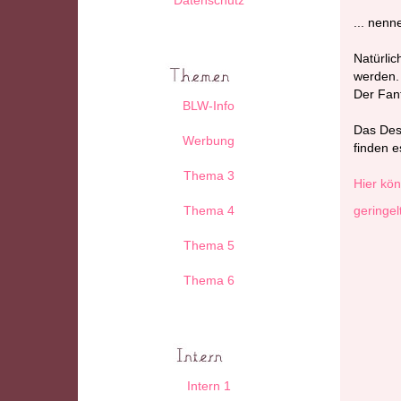
... nenn
Natürlic
werden.
Der Fant
BLW-Info
Das Desi
Werbung
finden e
Thema 3
Hier kön
Thema 4
geringel
Thema 5
Thema 6
Intern 1