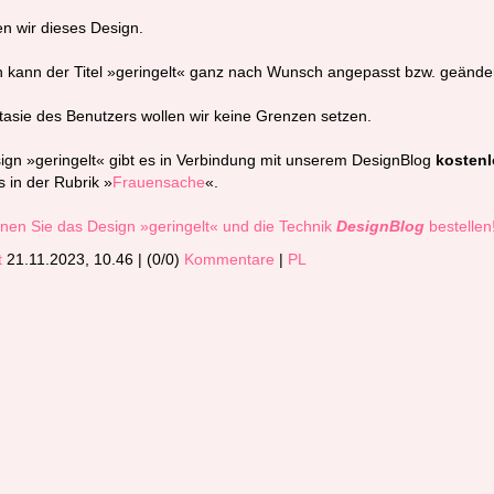
en wir dieses Design.
h kann der Titel »geringelt« ganz nach Wunsch angepasst bzw. geände
asie des Benutzers wollen wir keine Grenzen setzen.
gn »geringelt« gibt es in Verbindung mit unserem DesignBlog
kostenl
s in der Rubrik »
Frauensache
«.
nen Sie das Design »geringelt« und die Technik
DesignBlog
bestellen
t
21.11.2023, 10.46
|
(0/0)
Kommentare
|
PL