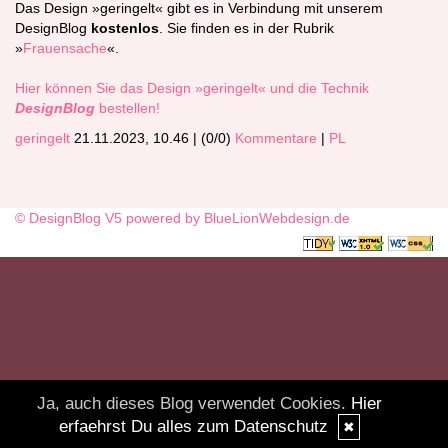
Das Design »geringelt« gibt es in Verbindung mit unserem
DesignBlog
kostenlos
. Sie finden es in der Rubrik
»
Frauensache
«.
Hier können Sie das Design »geringelt« und die Technik
DesignBlog
bestellen!
geringelt
21.11.2023, 10.46
|
(0/0)
Kommentare
|
PL
© DesignBlog V5 powered by BlueLionWebdesign.de
Ja, auch dieses Blog verwendet Cookies.
Hier
erfaehrst Du alles zum Datenschutz
✖