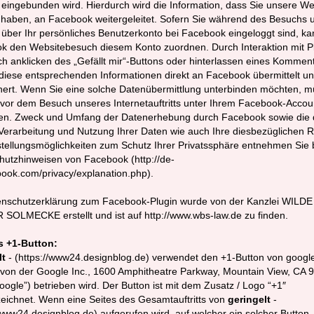
eingebunden wird. Hierdurch wird die Information, dass Sie unsere We
 haben, an Facebook weitergeleitet. Sofern Sie während des Besuchs 
über Ihr persönliches Benutzerkonto bei Facebook eingeloggt sind, ka
k den Websitebesuch diesem Konto zuordnen. Durch Interaktion mit Pl
ch anklicken des „Gefällt mir“-Buttons oder hinterlassen eines Kommen
iese entsprechenden Informationen direkt an Facebook übermittelt un
hert. Wenn Sie eine solche Datenübermittlung unterbinden möchten, 
 vor dem Besuch unseres Internetauftritts unter Ihrem Facebook-Accou
en. Zweck und Umfang der Datenerhebung durch Facebook sowie die d
Verarbeitung und Nutzung Ihrer Daten wie auch Ihre diesbezüglichen 
tellungsmöglichkeiten zum Schutz Ihrer Privatssphäre entnehmen Sie b
hutzhinweisen von Facebook (http://de-
ook.com/privacy/explanation.php).
enschutzerklärung zum Facebook-Plugin wurde von der Kanzlei WILDE
SOLMECKE erstellt und ist auf http://www.wbs-law.de zu finden.
 +1-Button:
lt
- (https://www24.designblog.de) verwendet den +1-Button von googl
 von der Google Inc., 1600 Amphitheatre Parkway, Mountain View, CA 
ogle”) betrieben wird. Der Button ist mit dem Zusatz / Logo “+1″
eichnet. Wenn eine Seites des Gesamtauftritts von
geringelt
-
/www24.designblog.de) aufgerufen wird, auf welcher ein solcher Button