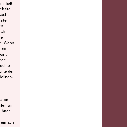
 Inhalt
ebsite
sucht
site
en
rch
se
rt. Wenn
 dem
ount
tige
Rechte
itte den
delines-
Daten
ilen wir
 Ihnen.
 einfach