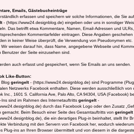
are, Emails, Gästebucheinträge
rständlich erfassen und speichern wir solche Informationen, die Sie a
lt
- (https://www24.designblog.de) eingeben oder uns in sonstiger Wei
eln. Das betrifft etwa Kommentare, Namen, Email-Adressen und ULRs, 
ntsprechenden Kommentarfelder eintragen. Diese Angaben geschehen fr
den in keiner Weise überprüft, die Verwendung von Pseudonymen etc. 
. Wir weisen darauf hin, dass Name, angegebene Webseite und Komm
n Benutzer der Seite einzusehen sind.
erden auch erfasst und gespeichert, wenn Sie Emails an uns senden.
k Like-Button:
 Blog
geringelt
- (https://www24.designblog.de) sind Programme (Plug
alen Netzwerks Facebook enthalten. Diese werden ausschließlich von 
 Inc., 1601 S. California Ave, Palo Alto, CA 94304, USA (Facebook) be
-Ins sind im Rahmen des Internetauftritts
geringelt
-
/www24.designblog.de) durch das Facebook Logo oder den Zusatz „Gefä
h gemacht. Beim Besuch einer Seite des Gesamtauftritts von
geringelt
/www24.designblog.de), die ein derartiges Plug-in beinhaltet, stellt Ihr B
rekte Verbindung mit den Servern von Facebook her, wodurch wiederum
es Plug-ins an Ihren Browser übermittelt und von diesem in die dargeste