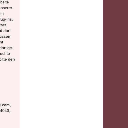
bsite
unserer
nn
ug-ins,
tars
d dort
müssen
nt
ortige
Rechte
itte den
e.com,
94043,