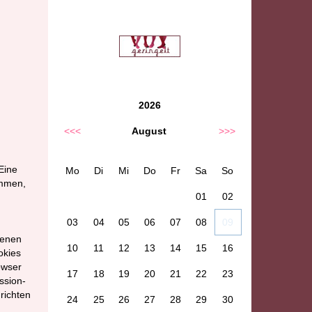
2026
<<<
August
>>>
Eine
Mo
Di
Mi
Do
Fr
Sa
So
ommen,
01
02
03
04
05
06
07
08
09
ienen
10
11
12
13
14
15
16
okies
owser
17
18
19
20
21
22
23
ssion-
richten
24
25
26
27
28
29
30