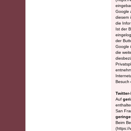
eingebau
Google a
diesem i
die Info
Ist der 
eingelo
der Butt
Google 
die weit
diesbezü
Privatsp
entnehm
Internet
Besuch d
Twitter
Auf
geri
enthalte
San Fran
geringe
Beim Bes
(https:/