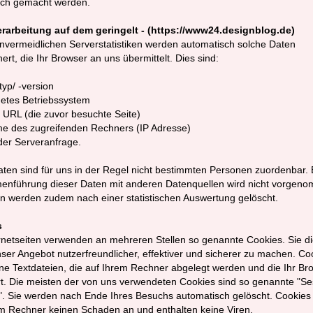
ich gemacht werden.
rarbeitung auf dem
geringelt
- (https://www24.designblog.de)
nvermeidlichen Serverstatistiken werden automatisch solche Daten
ert, die Ihr Browser an uns übermittelt. Dies sind:
yp/ -version
etes Betriebssystem
 URL (die zuvor besuchte Seite)
e des zugreifenden Rechners (IP Adresse)
der Serveranfrage.
ten sind für uns in der Regel nicht bestimmten Personen zuordenbar. 
nführung dieser Daten mit anderen Datenquellen wird nicht vorgen
n werden zudem nach einer statistischen Auswertung gelöscht.
s
rnetseiten verwenden an mehreren Stellen so genannte Cookies. Sie d
ser Angebot nutzerfreundlicher, effektiver und sicherer zu machen. Co
ine Textdateien, die auf Ihrem Rechner abgelegt werden und die Ihr Br
t. Die meisten der von uns verwendeten Cookies sind so genannte "Se
. Sie werden nach Ende Ihres Besuchs automatisch gelöscht. Cookies 
em Rechner keinen Schaden an und enthalten keine Viren.