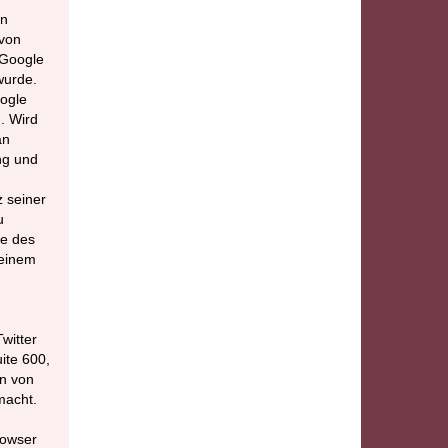
on
 von
 Google
wurde.
oogle
. Wird
an
ng und
 seiner
u
te des
seinem
witter
ite 600,
en von
macht.
rowser