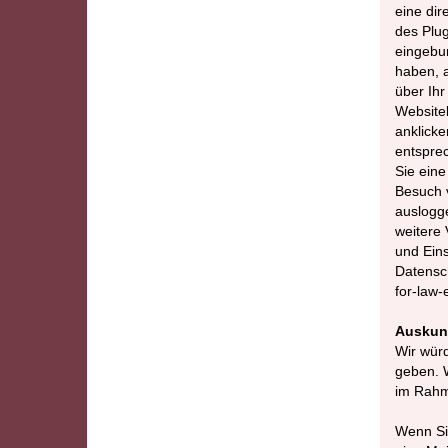
eine dir
des Plug
eingebun
haben, a
über Ihr
Websiteb
anklicke
entsprec
Sie ein
Besuch
auslogg
weitere 
und Eins
Datensch
for-law-
Auskunf
Wir würd
geben. W
im Rahm
Wenn Si