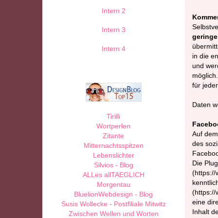
Intern 2
Komment
Selbstve
Intern 3
geringe
übermitt
Intern 4
in die e
und wer
möglich
für jede
Daten w
Tirilli
Faceboo
Wortperlen
Auf dem
Zitante
des sozi
Mitternachtsspitzen
Facebook
Lebenslichter
Die Plug
Silvios - Blog
(https:/
ALLes allTAEGLICH
kenntlic
Morgentau
(https:/
BluelionWebdesign - Blog
eine di
Susis Wollecke - Postfiliale Mitwitz
Inhalt d
Zwischen Wellen und Worten