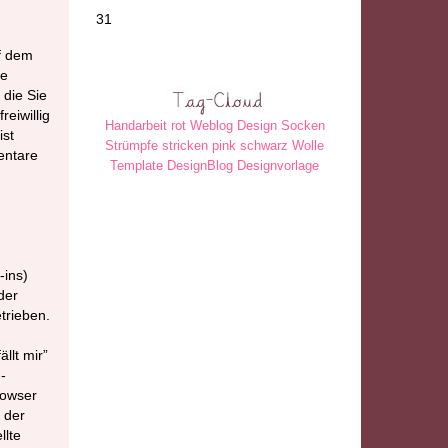
31
uf dem
se
die Sie
eiwillig
Handarbeit
rot
Weblog
Design
Socken
ist
Strümpfe
stricken
pink
schwarz
Wolle
entare
Template
DesignBlog
Designvorlage
-ins)
der
trieben.
llt mir”
-
rowser
 der
llte