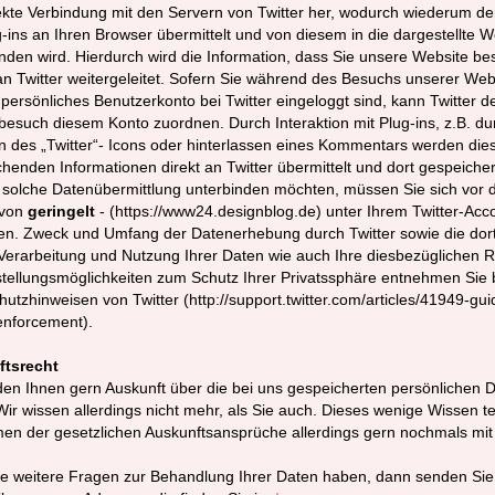
ekte Verbindung mit den Servern von Twitter her, wodurch wiederum der
-ins an Ihren Browser übermittelt und von diesem in die dargestellte W
den wird. Hierdurch wird die Information, dass Sie unsere Website be
n Twitter weitergeleitet. Sofern Sie während des Besuchs unserer Web
 persönliches Benutzerkonto bei Twitter eingeloggt sind, kann Twitter d
esuch diesem Konto zuordnen. Durch Interaktion mit Plug-ins, z.B. du
n des „Twitter“- Icons oder hinterlassen eines Kommentars werden die
henden Informationen direkt an Twitter übermittelt und dort gespeiche
e solche Datenübermittlung unterbinden möchten, müssen Sie sich vor
 von
geringelt
- (https://www24.designblog.de) unter Ihrem Twitter-Acc
en. Zweck und Umfang der Datenerhebung durch Twitter sowie die dor
Verarbeitung und Nutzung Ihrer Daten wie auch Ihre diesbezüglichen 
tellungsmöglichkeiten zum Schutz Ihrer Privatssphäre entnehmen Sie b
utzhinweisen von Twitter (http://support.twitter.com/articles/41949-gui
enforcement).
tsrecht
en Ihnen gern Auskunft über die bei uns gespeicherten persönlichen 
ir wissen allerdings nicht mehr, als Sie auch. Dieses wenige Wissen te
en der gesetzlichen Auskunftsansprüche allerdings gern nochmals mit
e weitere Fragen zur Behandlung Ihrer Daten haben, dann senden Sie