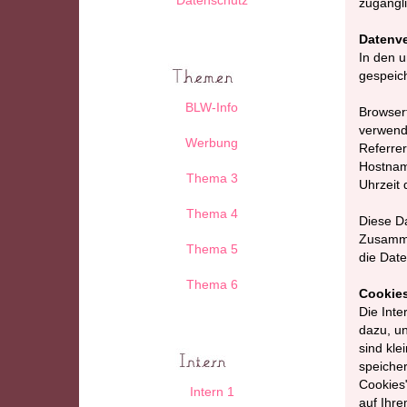
zugängl
Datenve
In den u
gespeich
BLW-Info
Browsert
verwend
Werbung
Referrer
Hostnam
Thema 3
Uhrzeit 
Thema 4
Diese Da
Zusamme
Thema 5
die Date
Thema 6
Cookie
Die Inte
dazu, un
sind kle
speicher
Cookies"
Intern 1
auf Ihr