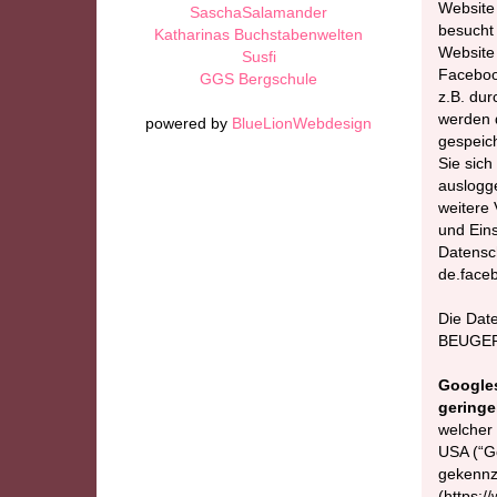
Website 
SaschaSalamander
besucht
Katharinas Buchstabenwelten
Website 
Susfi
Faceboo
GGS Bergschule
z.B. dur
werden d
powered by
BlueLionWebdesign
gespeic
Sie sich
auslogg
weitere 
und Eins
Datensc
de.faceb
Die Dat
BEUGER 
Googles
geringe
welcher
USA (“Go
gekennz
(https:/