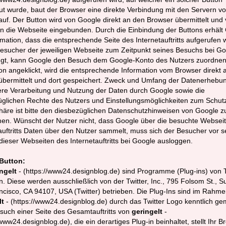
t wurde, baut der Browser eine direkte Verbindung mit den Servern v
uf. Der Button wird von Google direkt an den Browser übermittelt und
n die Webseite eingebunden. Durch die Einbindung der Buttons erhält
rmation, dass die entsprechende Seite des Internetauftritts aufgerufen 
Besucher der jeweiligen Webseite zum Zeitpunkt seines Besuchs bei G
ggt, kann Google den Besuch dem Google-Konto des Nutzers zuordnen
on angeklickt, wird die entsprechende Information vom Browser direkt 
übermittelt und dort gespeichert. Zweck und Umfang der Datenerhebu
ere Verarbeitung und Nutzung der Daten durch Google sowie die
glichen Rechte des Nutzers und Einstellungsmöglichkeiten zum Schutz
häre ist bitte den diesbezüglichen Datenschutzhinweisen von Google z
en. Wünscht der Nutzer nicht, dass Google über die besuchte Websei
auftritts Daten über den Nutzer sammelt, muss sich der Besucher vor 
ieser Webseiten des Internetauftritts bei Google ausloggen.
-Button:
ngelt
- (https://www24.designblog.de) sind Programme (Plug-ins) von T
n. Diese werden ausschließlich von der Twitter, Inc., 795 Folsom St., Su
cisco, CA 94107, USA (Twitter) betrieben. Die Plug-Ins sind im Rahm
lt
- (https://www24.designblog.de) durch das Twitter Logo kenntlich ge
uch einer Seite des Gesamtauftritts von
geringelt
-
/www24.designblog.de), die ein derartiges Plug-in beinhaltet, stellt Ihr B