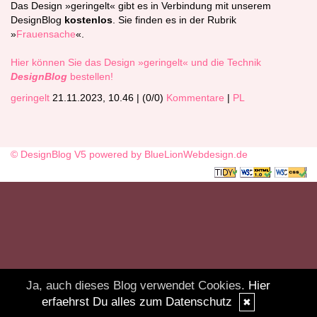
Das Design »geringelt« gibt es in Verbindung mit unserem
DesignBlog
kostenlos
. Sie finden es in der Rubrik
»
Frauensache
«.
Hier können Sie das Design »geringelt« und die Technik
DesignBlog
bestellen!
geringelt
21.11.2023, 10.46
|
(0/0)
Kommentare
|
PL
© DesignBlog V5 powered by BlueLionWebdesign.de
Ja, auch dieses Blog verwendet Cookies.
Hier
erfaehrst Du alles zum Datenschutz
✖