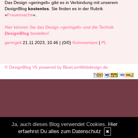
Das Design »geringelt« gibt es in Verbindung mit unserem
DesignBlog
kostenlos
. Sie finden es in der Rubrik
»
Frauensache
«.
Hier können Sie das Design »geringelt« und die Technik
DesignBlog
bestellen!
geringelt
21.11.2023, 10.46
|
(0/0)
Kommentare
|
PL
© DesignBlog V5 powered by BlueLionWebdesign.de
Ja, auch dieses Blog verwendet Cookies.
Hier
erfaehrst Du alles zum Datenschutz
✖